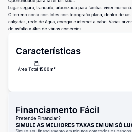
Oportunidade para fazer um sítio...
Lugar seguro, tranquilo, arborizado para famílias viver moment
O terreno conta com lotes com topografia plana, dentro de um 
calçadas, rede de água, energia e internet a cabo. Varias arvore
do asfalto a 4km de vários comércios.
Características
Área Total
1500
m²
Financiamento Fácil
Pretende Financiar?
SIMULE AS MELHORES TAXAS EM UM SÓ L
Simule seu financiamento em minutos com todos os bancos