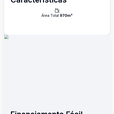
Área Total
970
m²