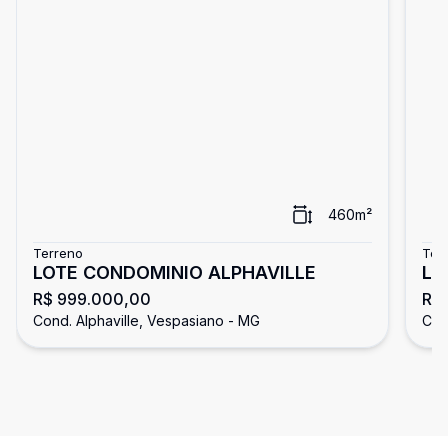
460
m²
Terreno
Ter
LOTE CONDOMINIO ALPHAVILLE
LO
R$ 999.000,00
R$
VE
Cond. Alphaville, Vespasiano - MG
Con