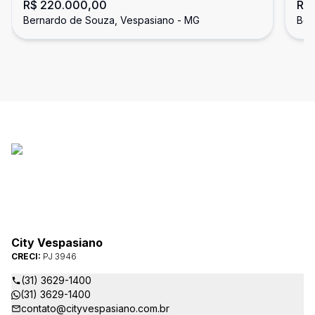
R$ 220.000,00
R$
VESPASIANO
CL
Bernardo de Souza, Vespasiano - MG
Ber
City Vespasiano
CRECI:
PJ 3946
(31) 3629-1400
(31) 3629-1400
contato@cityvespasiano.com.br