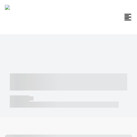
----- ----- -- ------ ---- ---- -- ----- -----
----- --- ------
----- -----
----- ----- -- ------ ---- ---- -- ----- ----- ----- --- ------