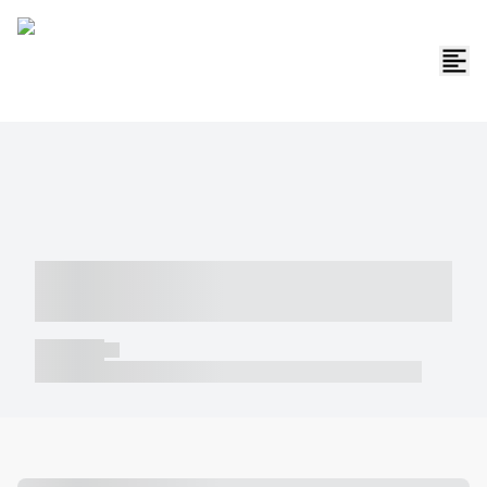
----- ----- -- ------ ---- ---- -- ----- -----
----- --- ------
----- -----
----- ----- -- ------ ---- ---- -- ----- ----- ----- --- ------