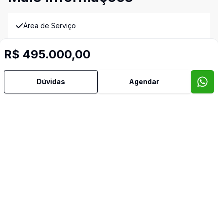
Área de Serviço
Piscina
R$ 495.000,00
Piso Elevado
Dúvidas
Agendar
Imóveis semelhantes
Confira imóveis semelhantes
Cód:
1471
Comparar
Có