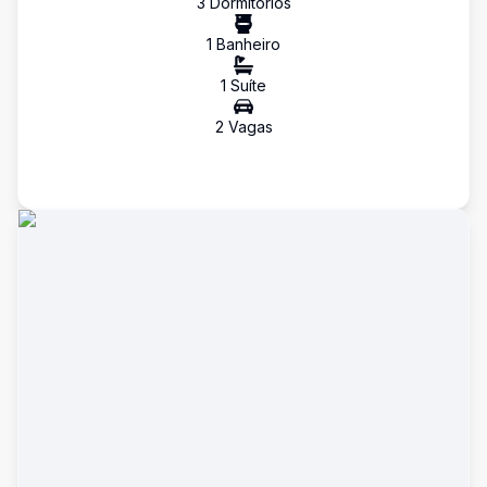
3
Dormitório
s
1
Banheiro
1
Suíte
2
Vaga
s