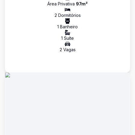
Área Privativa
97
m²
2
Dormitório
s
1
Banheiro
1
Suíte
2
Vaga
s