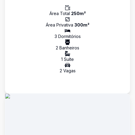
Área Total
250
m²
Área Privativa
300
m²
3
Dormitório
s
2
Banheiro
s
1
Suíte
2
Vaga
s