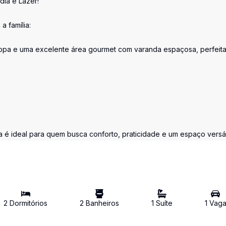
ia e Lazer!
a família:
), copa e uma excelente área gourmet com varanda espaçosa, perfeit
a é ideal para quem busca conforto, praticidade e um espaço versáti
2
Dormitório
s
2
Banheiro
s
1
Suíte
1
Vag