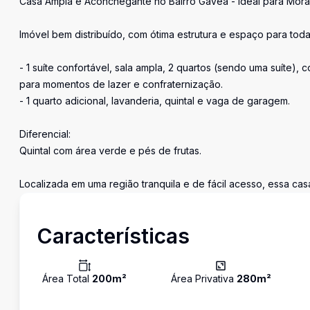
Casa Ampla e Aconchegante no Bairro Gávea - Ideal para Morad
Imóvel bem distribuído, com ótima estrutura e espaço para toda 
- 1 suíte confortável, sala ampla, 2 quartos (sendo uma suíte
para momentos de lazer e confraternização.
- 1 quarto adicional, lavanderia, quintal e vaga de garagem.
Diferencial:
Quintal com área verde e pés de frutas.
Localizada em uma região tranquila e de fácil acesso, essa cas
Características
Área Total
200
m²
Área Privativa
280
m²