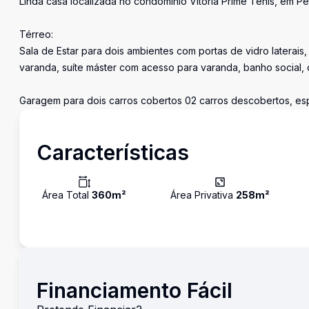
Linda casa localizada no condomínio Vitória Prime Tênis, em
Térreo:
Sala de Estar para dois ambientes com portas de vidro laterais
varanda, suíte máster com acesso para varanda, banho social, c
Garagem para dois carros cobertos 02 carros descobertos, esp
Características
Área Total
360
m²
Área Privativa
258
m²
Financiamento Fácil