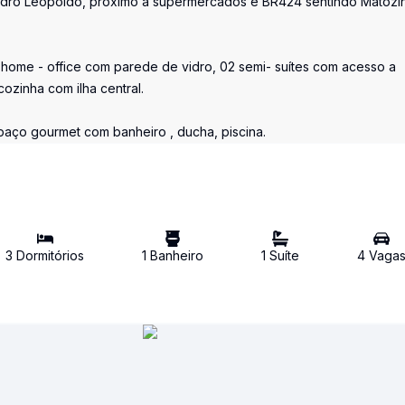
 Pedro Leopoldo, próximo a supermercados e BR424 sentindo Matozi
, home - office com parede de vidro, 02 semi- suítes com acesso a
ozinha com ilha central.
aço gourmet com banheiro , ducha, piscina.
3
Dormitório
s
1
Banheiro
1
Suíte
4
Vaga