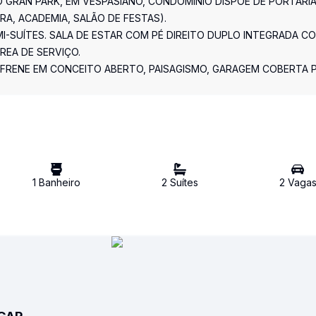
O GRAN PARK, EM VESPASIANO, CONDOMÍNIO DISPÕE DE PORTARI
RA, ACADEMIA, SALÃO DE FESTAS).
I-SUÍTES. SALA DE ESTAR COM PÉ DIREITO DUPLO INTEGRADA C
REA DE SERVIÇO.
FRENE EM CONCEITO ABERTO, PAISAGISMO, GARAGEM COBERTA 
1
Banheiro
2
Suíte
s
2
Vaga