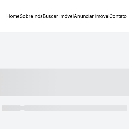
Home
Sobre nós
Buscar imóvel
Anunciar imóvel
Contato
----- ---- ---- -- ----
----- -----
----- ----- -- ------ ---- ---- -- ----- ----- ----- --- ------