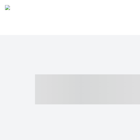
----- ----- -- -
- ------