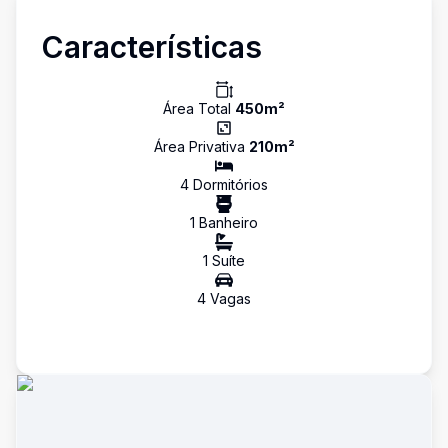
Características
Área Total
450
m²
Área Privativa
210
m²
4
Dormitório
s
1
Banheiro
1
Suíte
4
Vaga
s